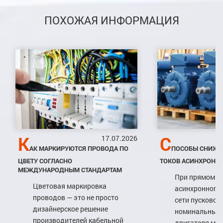
ПОХОЖАЯ ИНФОРМАЦИЯ
К
С
17.07.2026
АК МАРКИРУЮТСЯ ПРОВОДА ПО
ПОСОБЫ СНИЖЕ
ЦВЕТУ СОГЛАСНО
ТОКОВ АСИНХРОНН
МЕЖДУНАРОДНЫМ СТАНДАРТАМ
При прямом п
Цветовая маркировка
асинхронного 
проводов — это не просто
сети пусковой
дизайнерское решение
номинальный в
производителей кабельной
двигателя мо