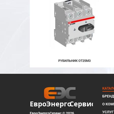
РУБИЛЬНИК OT25M3
КАТАЛ
БРЕН
О КО
УСЛУГ
ЕвроЭнергоСервис © 2026